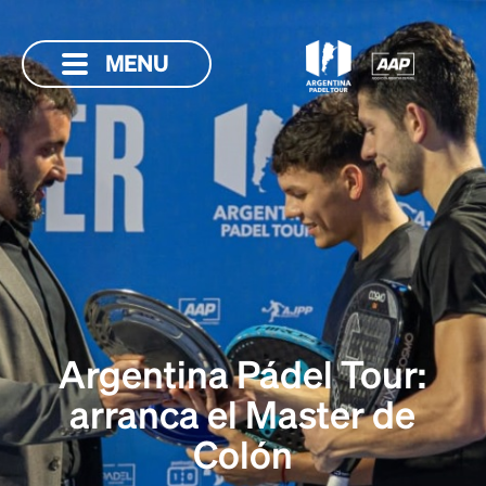
MENU
Argentina Pádel Tour:
arranca el Master de
Colón